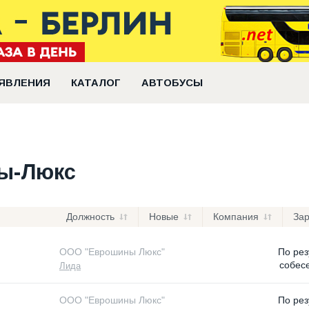
ЯВЛЕНИЯ
КАТАЛОГ
АВТОБУСЫ
ы-Люкс
Должность
Новые
Компания
За
ООО "Еврошины Люкс"
По рез
собес
Лида
ООО "Еврошины Люкс"
По рез