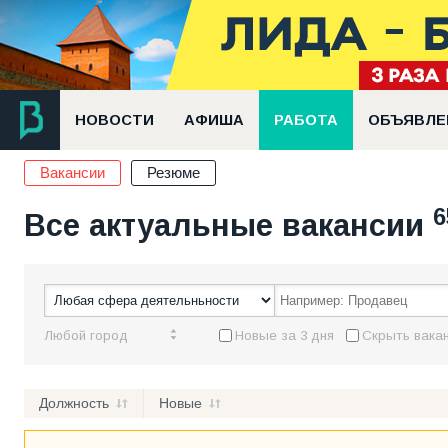
НОВОСТИ
АФИША
РАБОТА
ОБЪЯВЛЕ
Вакансии
Резюме
6
Все актуальные вакансии
Любой город
Новые за 3 дня
Скрыть вакан
Должность
Новые