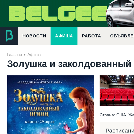
НОВОСТИ
АФИША
РАБОТА
ОБЪЯВЛЕ
Главная
Афиша
Золушка и заколдованный 
Страна: США. Жа
Расписан