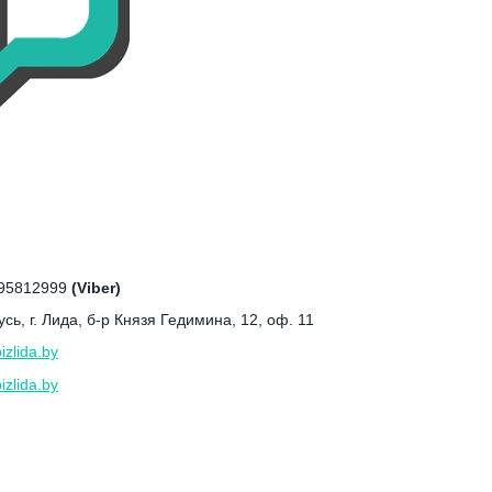
95812999
(Viber)
сь, г. Лида, б-р Князя Гедимина, 12, оф. 11
zlida.by
izlida.by