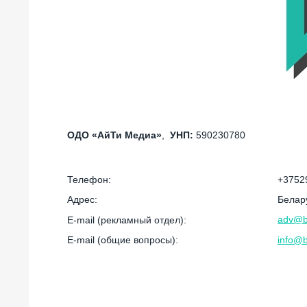
ОДО «АйТи Медиа»
,
УНП:
590230780
Телефон:
+3752
Адрес:
Белару
adv@bi
E-mail (рекламный отдел):
E-mail (общие вопросы):
info@b