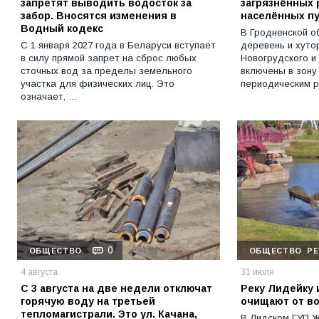
запретят выводить водосток за
загрязнённых
забор. Вносятся изменения в
населённых пу
Водный кодекс
В Гродненской о
С 1 января 2027 года в Беларуси вступает
деревень и хуто
в силу прямой запрет на сброс любых
Новогрудского и
сточных вод за пределы земельного
включены в зону
участка для физических лиц. Это
периодическим 
означает, …
0
ОБЩЕСТВО
ОБЩЕСТВО
Р
4 августа
31 июля
С 3 августа на две недели отключат
Реку Лидейку 
горячую воду на третьей
очищают от в
тепломагистрали. Это ул. Качана,
В Лидском ГУП Ж