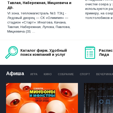
Тавлая, Набережная, Мицкевича и
очистки озера у 
др.
используются ра
VI зона, тепломагистраль №3. ТЭЦ -
примеру, на озе
Ледовый дворец — СК «Олимпия» —
толстолобиков 
стадион «Старт»: Игнатова, Качана,
Тавлая, Набережная, Лупова, Павлова,
Мицкевича (33, …
Каталог фирм. Удобный
Распис
поиск компаний и услуг
Лида
Афиша
ИГРА
КИНО
СОБРАНИЕ
СПОРТ
ВЕЧЕРИНК