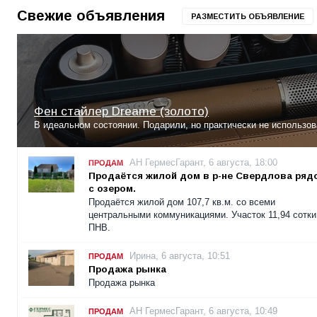
Свежие объявления
РАЗМЕСТИТЬ ОБЪЯВЛЕНИЕ
Фен стайлер Dreame (золото)
В идеальном состоянии. Подарили, но практически не использов
АН ГермесГарант, 6 августа, 18:00
ПРОДАМ
Продаётся жилой дом в р-не Свердлова ряд
с озером.
Продаётся жилой дом 107,7 кв.м. со всеми
центральными коммуникациями. Участок 11,94 сотки
ПНВ.
Ирина, 6 августа, 10:51
ПРОДАМ
Продажа рынка
Продажа рынка
АН ГермесГарант, 6 августа, 10:49
ПРОДАМ