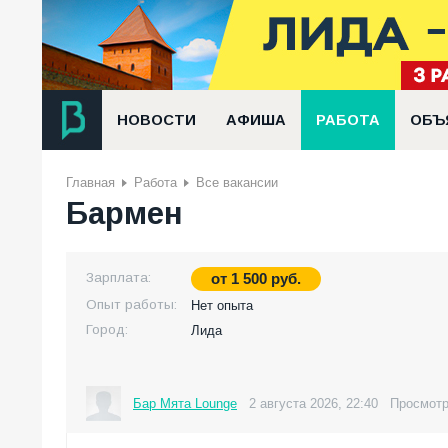
НОВОСТИ
АФИША
РАБОТА
ОБЪ
Главная
Работа
Все вакансии
Бармен
Зарплата:
от
1 500
руб.
Опыт работы:
Нет опыта
Город:
Лида
Бар Мята Lounge
2 августа 2026, 22:40
Просмотр