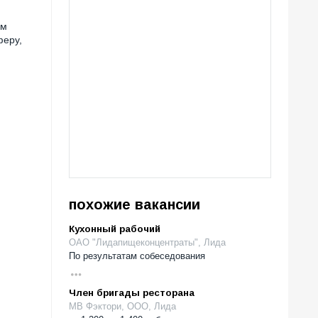
ым
феру,
похожие вакансии
Кухонный рабочий
ОАО "Лидапищеконцентраты", Лида
По результатам собеседования
Член бригады ресторана
МВ Фэктори, ООО, Лида