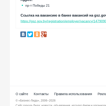
пр-т Победы 21
Ссылка на вакансию в банке вакансий на gsz.gov
https://gsz.gov.by/registration/employer/vacancy/1479090/
О сайте
Контакты
Правила использования
Рекл
© «Бизнес-Лида», 2006–2026
Сайт города Лида: новости, объявления, каталог фирм и организ