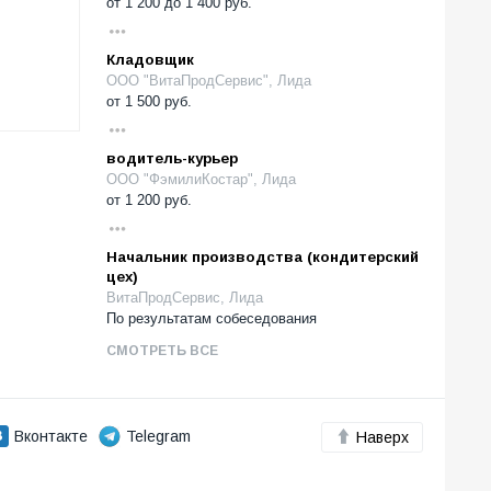
от
1 200
до
1 400
руб.
Кладовщик
ООО "ВитаПродСервис", Лида
от
1 500
руб.
водитель-курьер
ООО "ФэмилиКостар", Лида
от
1 200
руб.
Начальник производства (кондитерский
цех)
ВитаПродСервис, Лида
По результатам собеседования
СМОТРЕТЬ ВСЕ
Вконтакте
Telegram
Наверх