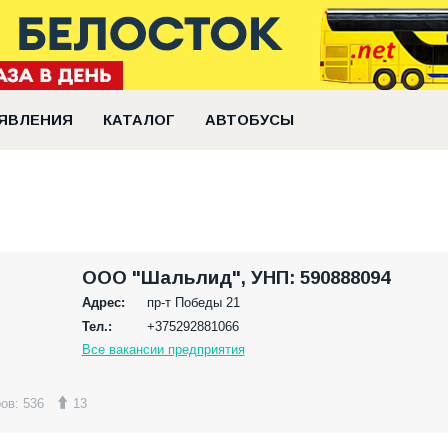
ЯВЛЕНИЯ
КАТАЛОГ
АВТОБУСЫ
ООО "Шальлид", УНП: 590888094
Адрес:
пр-т Победы 21
Тел.:
+375292881066
Все вакансии предприятия
ов: 536
13