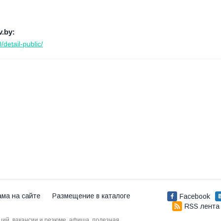
.by:
detail-public/
ама на сайте
Размещение в каталоге
Facebook
RSS лента
аций, вакансии и резюме, афиша, полезная