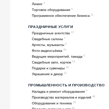
3
Лизинг
6
Торговое оборудование
11
Программное обеспечение бизнеса
ПРАЗДНИЧНЫЕ УСЛУГИ
13
Праздничные агентства
7
Свадебные салоны
5
Артисты, музыканты
44
Фото-видеосъёмка
5
Ведущие мероприятий, тамада
14
Свадебные авто, кортеж
16
Подарки и сувениры
22
Украшение и декор
ПРОМЫШЛЕННОСТЬ И ПРОИЗВОДСТВО
9
Наладка и ремонт оборудования
46
Производство материалов и изделий
19
Оборудование и техника
16