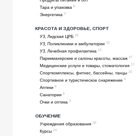
Продукты питания и опт
8
Тара и упаковка
3
Энергетика
КРАСОТА И ЗДОРОВЬЕ, СПОРТ
19
УЗ, Лидская ЦРБ
10
УЗ, Поликлиники и амбулатории
10
УЗ, Лечебная профилактика
47
Парикмахерские и салоны красоты, массаж
17
Медицинские услуги и товары, стоматология
20
Спорткомплексы, фитнес, бассейны, танцы
4
Спортивное и туристическое снаряжение
6
Аптеки
8
Санатории
3
Очки и оптика
ОБУЧЕНИЕ
30
Учреждения образования
24
Курсы