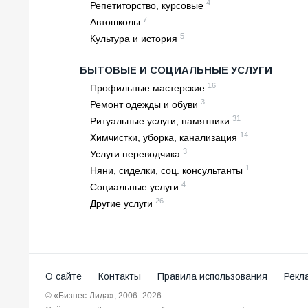
4
Репетиторство, курсовые
7
Автошколы
5
Культура и история
БЫТОВЫЕ И СОЦИАЛЬНЫЕ УСЛУГИ
16
Профильные мастерские
3
Ремонт одежды и обуви
31
Ритуальные услуги, памятники
14
Химчистки, уборка, канализация
3
Услуги переводчика
1
Няни, сиделки, соц. консультанты
4
Социальные услуги
26
Другие услуги
О сайте
Контакты
Правила использования
Рекл
© «Бизнес-Лида», 2006–2026