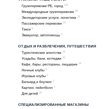
115
Грузоперевозки РБ, город
39
Международные грузоперевозки
10
Экспедиторские услуги, логистика
15
Пассажирские перевозки
6
Такси
5
Эвакуатор, автопомощь
ОТДЫХ И РАЗВЛЕЧЕНИЯ, ПУТЕШЕСТВИЯ
16
Туристические агентства
30
Усадьбы, бани, коттеджи
34
Кафе, бары, рестораны, пиццерии
0
Ночные клубы
2
Игровые клубы
2
Бильярд и боулинг
3
Картинг, пейнтболл
20
Для детей
СПЕЦИАЛИЗИРОВАННЫЕ МАГАЗИНЫ