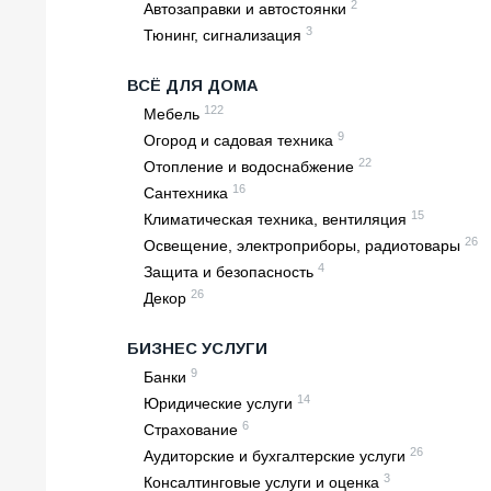
2
Автозаправки и автостоянки
3
Тюнинг, сигнализация
ВСЁ ДЛЯ ДОМА
122
Мебель
9
Огород и садовая техника
22
Отопление и водоснабжение
16
Сантехника
15
Климатическая техника, вентиляция
26
Освещение, электроприборы, радиотовары
4
Защита и безопасность
26
Декор
БИЗНЕС УСЛУГИ
9
Банки
14
Юридические услуги
6
Страхование
26
Аудиторские и бухгалтерские услуги
3
Консалтинговые услуги и оценка