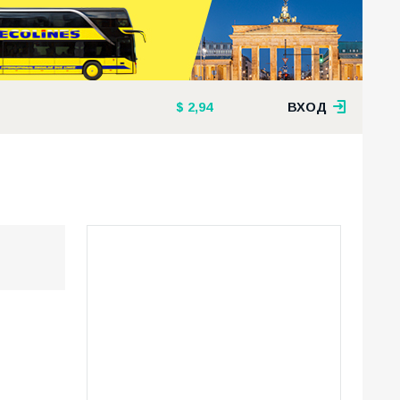
2,94
ВХОД