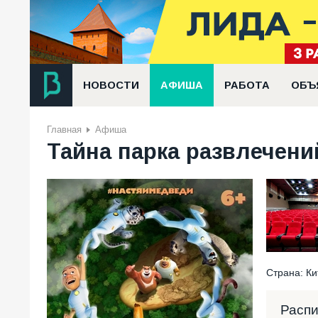
НОВОСТИ
АФИША
РАБОТА
ОБЪ
Главная
Афиша
Тайна парка развлечений
Страна: Ки
Расп