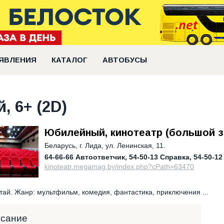
ЯВЛЕНИЯ
КАТАЛОГ
АВТОБУСЫ
, 6+ (2D)
Юбилейный, кинотеатр (большой з
Беларусь
,
г. Лида, ул. Ленинская, 11.
64-66-66 Автоответчик
54-50-13 Справка
54-50-12
kinoteatr.megamag.by/index.php?cPath=63470
тай. Жанр: мультфильм, комедия, фантастика, приключения ...
исание