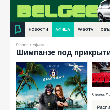
НОВОСТИ
АФИША
РАБОТА
ОБЪ
Главная
Афиша
Шимпанзе под прикрытие
Страна: Фр
Расп