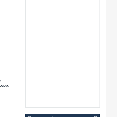
ю
овор,