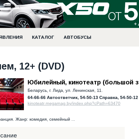
ЯВЛЕНИЯ
КАТАЛОГ
АВТОБУСЫ
м, 12+ (DVD)
Юбилейный, кинотеатр (большой з
Беларусь
,
г. Лида, ул. Ленинская, 11.
64-66-66 Автоответчик
54-50-13 Справка
54-50-12
kinoteatr.megamag.by/index.php?cPath=63470
анция. Жанр: комедия, семейный ...
исание