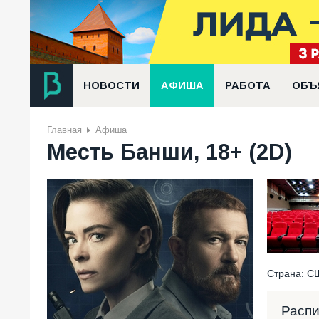
НОВОСТИ
АФИША
РАБОТА
ОБЪ
Главная
Афиша
Месть Банши, 18+ (2D)
Страна: СШ
Расп