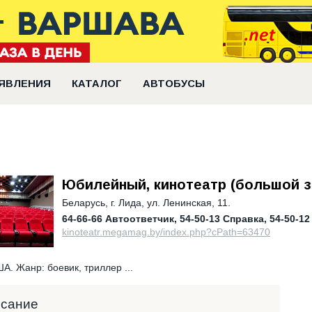
ЯВЛЕНИЯ
КАТАЛОГ
АВТОБУСЫ
Юбилейный, кинотеатр (большой з
Беларусь
,
г. Лида, ул. Ленинская, 11.
64-66-66 Автоответчик
54-50-13 Справка
54-50-12
kinoteatr.megamag.by/index.php?cPath=63470
А. Жанр: боевик, триллер ...
исание