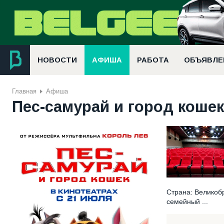
НОВОСТИ
АФИША
РАБОТА
ОБЪЯВЛЕ
Главная
Афиша
Пес-самурай и город кошек,
Страна: Великоб
семейный ...