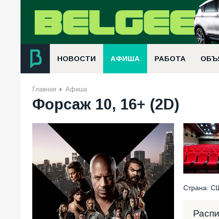
НОВОСТИ
АФИША
РАБОТА
ОБЪ
Главная
Афиша
Форсаж 10, 16+ (2D)
Страна: СШ
Расп