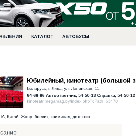
ЯВЛЕНИЯ
КАТАЛОГ
АВТОБУСЫ
Юбилейный, кинотеатр (большой з
Беларусь
,
г. Лида, ул. Ленинская, 11.
64-66-66 Автоответчик
54-50-13 Справка
54-50-12
kinoteatr.megamag.by/index.php?cPath=63470
А, Китай. Жанр: боевик, криминал, детектив ...
исание