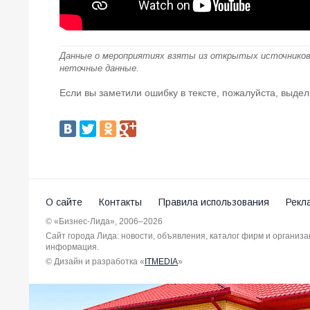
Данные о мероприятиях взяты из открытых источников
неточные данные.
Если вы заметили ошибку в тексте, пожалуйста, выдел
О сайте
Контакты
Правила использования
Рекл
© «Бизнес-Лида», 2006–2026
Сайт города Лида: новости, объявления, каталог фирм и организ
информация.
© Дизайн и разработка «
ITMEDIA
»