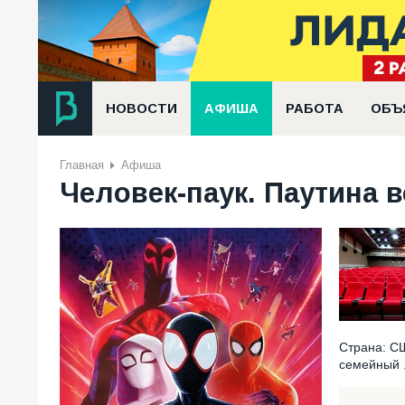
НОВОСТИ
АФИША
РАБОТА
ОБЪ
Главная
Афиша
Человек-паук. Паутина в
Страна: СШ
семейный .