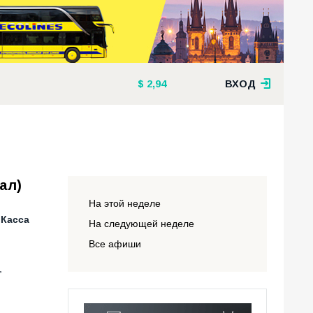
2,94
ВХОД
ал)
На этой неделе
 Касса
На следующей неделе
Все афиши
,