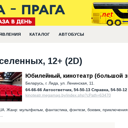
ЯВЛЕНИЯ
КАТАЛОГ
АВТОБУСЫ
селенных, 12+ (2D)
Юбилейный, кинотеатр (большой з
Беларусь
,
г. Лида, ул. Ленинская, 11.
64-66-66 Автоответчик
54-50-13 Справка
54-50-12
kinoteatr.megamag.by/index.php?cPath=63470
А. Жанр: мультфильм, фантастика, фэнтези, боевик, приключения
..