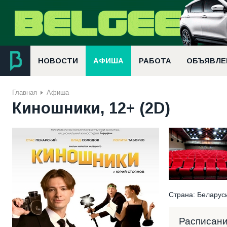
НОВОСТИ
АФИША
РАБОТА
ОБЪЯВЛЕ
Главная
Афиша
Киношники, 12+ (2D)
Страна: Беларусь
Расписан