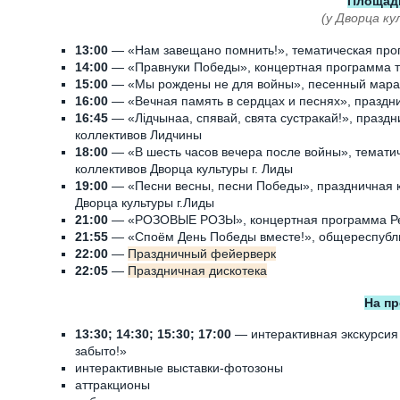
Площад
(у Дворца к
13:00
— «Нам завещано помнить!», тематическая пр
14:00
— «Правнуки Победы», концертная программа т
15:00
— «Мы рождены не для войны», песенный марафо
16:00
— «Вечная память в сердцах и песнях», праздн
16:45
— «Лiдчынаа, спявай, свята сустракай!», празд
коллективов Лидчины
18:00
— «В шесть часов вечера после войны», темати
коллективов Дворца культуры г. Лиды
19:00
— «Песни весны, песни Победы», праздничная к
Дворца культуры г.Лиды
21:00
— «РОЗОВЫЕ РОЗЫ», концертная программа Рет
21:55
— «Споём День Победы вместе!», общереспубл
22:00
—
Праздничный фейерверк
22:05
—
Праздничная дискотека
На пр
13:30; 14:30; 15:30; 17:00
— интерактивная экскурсия 
забыто!»
интерактивные выставки-фотозоны
аттракционы