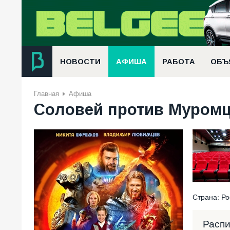
НОВОСТИ
АФИША
РАБОТА
ОБЪ
Главная
Афиша
Соловей против Муромца
Страна: Ро
Расп