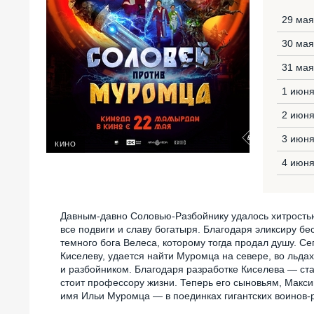
29 мая
30 мая
31 мая
1 июня
2 июня
3 июня
КИНО
4 июня
Давным-давно Соловью-Разбойнику удалось хитрость
все подвиги и славу богатыря. Благодаря эликсиру б
темного бога Велеса, которому тогда продал душу. Се
Киселеву, удается найти Муромца на севере, во льда
и разбойником. Благодаря разработке Киселева — ст
стоит профессору жизни. Теперь его сыновьям, Максим
имя Ильи Муромца — в поединках гигантских воинов-