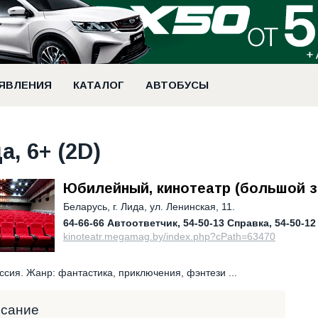
ЯВЛЕНИЯ
КАТАЛОГ
АВТОБУСЫ
, 6+ (2D)
Юбилейный, кинотеатр (большой з
Беларусь
,
г. Лида, ул. Ленинская, 11.
64-66-66 Автоответчик
54-50-13 Справка
54-50-12
kinoteatr.megamag.by/index.php?cPath=63470
ссия. Жанр: фантастика, приключения, фэнтези ...
исание