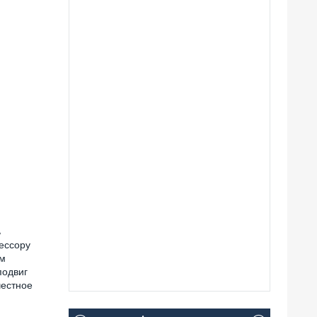
ь
фессору
ем
подвиг
честное