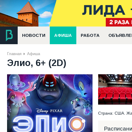
НОВОСТИ
АФИША
РАБОТА
ОБЪЯВЛЕ
Главная
Афиша
Элио, 6+ (2D)
Страна: США. Жа
Расписан