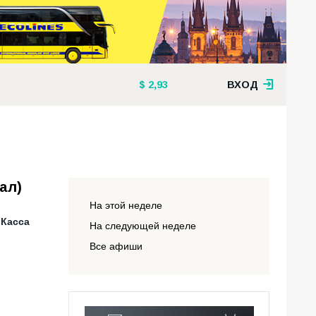
2,93
ВХОД
ал)
На этой неделе
 Касса
На следующей неделе
Все афиши