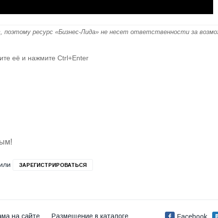
, поэтому ресурс «Бизнес-Лида» не несет ответственности за возм
ите её и нажмите Ctrl+Enter
вым!
или
ЗАРЕГИСТРИРОВАТЬСЯ
ама на сайте
Размещение в каталоге
Facebook