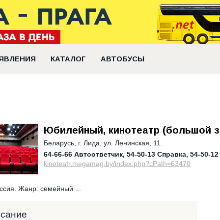
ЯВЛЕНИЯ
КАТАЛОГ
АВТОБУСЫ
Юбилейный, кинотеатр (большой з
Беларусь
,
г. Лида, ул. Ленинская, 11.
64-66-66 Автоответчик
54-50-13 Справка
54-50-12
kinoteatr.megamag.by/index.php?cPath=63470
ссия. Жанр: семейный ...
исание