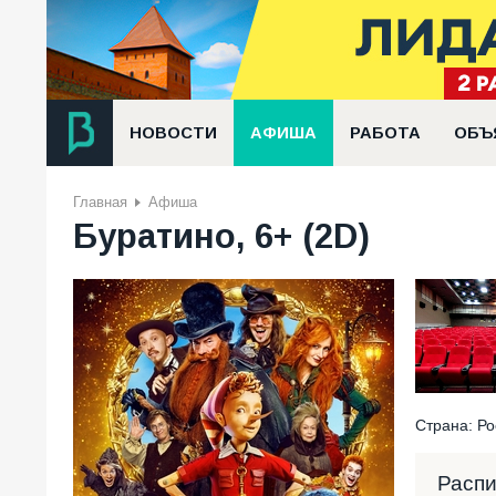
НОВОСТИ
АФИША
РАБОТА
ОБЪ
Главная
Афиша
Буратино, 6+ (2D)
Страна: Ро
Расп