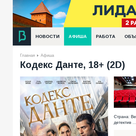
НОВОСТИ
АФИША
РАБОТА
ОБЪ
Главная
Афиша
Кодекс Данте, 18+ (2D)
Страна: Ве
детектив ...