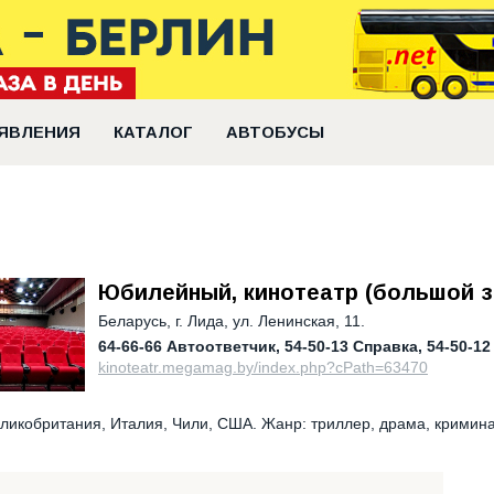
ЯВЛЕНИЯ
КАТАЛОГ
АВТОБУСЫ
Юбилейный, кинотеатр (большой з
Беларусь
,
г. Лида, ул. Ленинская, 11.
64-66-66 Автоответчик
54-50-13 Справка
54-50-12
kinoteatr.megamag.by/index.php?cPath=63470
ликобритания, Италия, Чили, США. Жанр: триллер, драма, кримина