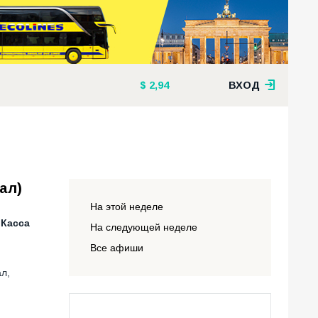
2,94
ВХОД
ал)
На этой неделе
 Касса
На следующей неделе
Все афиши
л,