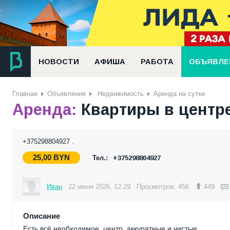
НОВОСТИ
АФИША
РАБОТА
ОБЪЯВЛЕ
Главная
Объявления
Недвижимость
Аренда на сутки
Аренда:
Квартиры в центре
+375298804927 .
25,00
BYN
Тел.:
+375298804927
Иван
22 июня 2026, 12:29
Просмотров: 456
449
Описание
Есть всё необходимое, центр, аккуратные и чистые.