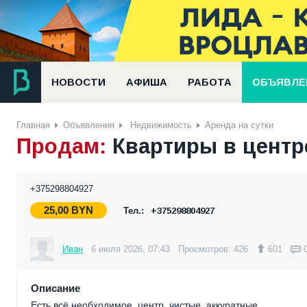
НОВОСТИ
АФИША
РАБОТА
ОБЪЯВЛЕ
Главная
Объявления
Недвижимость
Аренда на сутки
Продам:
Квартиры в центре
+375298804927
25,00
BYN
Тел.:
+375298804927
Иван
6 июля 2026, 07:43
Просмотров: 426
601
Описание
Есть всё необходимое, центр, чистые, аккуратные.