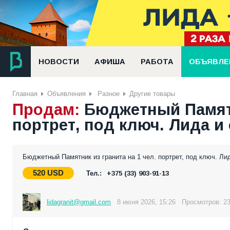
НОВОСТИ
АФИША
РАБОТА
ОБЪЯВЛЕ
Главная
Объявления
Разное
Другие товары
Продам:
Бюджетный Памятн
портрет, под ключ. Лида и
Бюджетный Памятник из гранита на 1 чел. портрет, под ключ. Ли
520
USD
Тел.:
+375 (33) 903-91-13
lidagranit@gmail.com
8 июня 2026, 15:26
Просмотров: 2