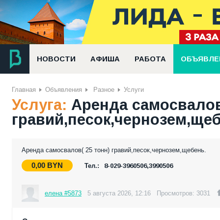
НОВОСТИ
АФИША
РАБОТА
ОБЪЯВЛЕ
Главная
Объявления
Разное
Услуги
Услуга:
Аренда самосвалов 
гравий,песок,чернозем,ще
Аренда самосвалов( 25 тонн) гравий,песок,чернозем,щебень.
0,00
BYN
Тел.:
8-029-3960506,3990506
елена #5873
5 августа 2026, 12:16
Просмотров: 3031