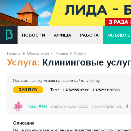
НОВОСТИ
АФИША
РАБОТА
ОБЪЯВЛЕ
Главная
Объявления
Разное
Услуги
Услуга:
Клининговые услуг
Оставить заявку можно на нашем сайте: vlide.by
3,50
BYN
Тел.:
+375295516960
+375299620926
Павел #344
2 августа 2026, 15:26
Просмотров: 591
Описание
Наша клининговая компания – представляет услугу професс