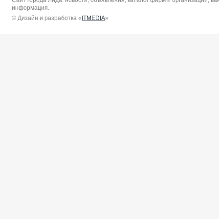
Сайт города Лида: новости, объявления, каталог фирм и организаций, в
информация.
© Дизайн и разработка «
ITMEDIA
»