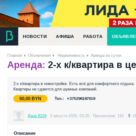
НОВОСТИ
АФИША
РАБОТА
ОБЪЯВЛЕ
Главная
Объявления
Недвижимость
Аренда на сутки
Аренда:
2-х к/квартира в ц
2-х к/квартира в новостройке. Есть всё для комфортного отдых
Квартиры не сдаются для шумных компаний.
60,00
BYN
Тел.:
+375296187019
Дана #229
3 августа 2026, 03:20
Просмотров: 118
1
Описание