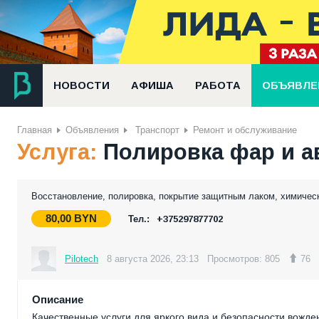
НОВОСТИ
АФИША
РАБОТА
ОБЪЯВЛЕ
Главная
Объявления
Транспорт
Ремонт и обслуживание
Услуга:
Полировка фар и а
Восстановление, полировка, покрытие защитным лаком, химическ
80,00
BYN
Тел.:
+375297877702
Pilotech
8 августа 2026, 23:13
Просмотров: 805
76
Описание
Качественные услуги для яркого вида и безопасности вожде