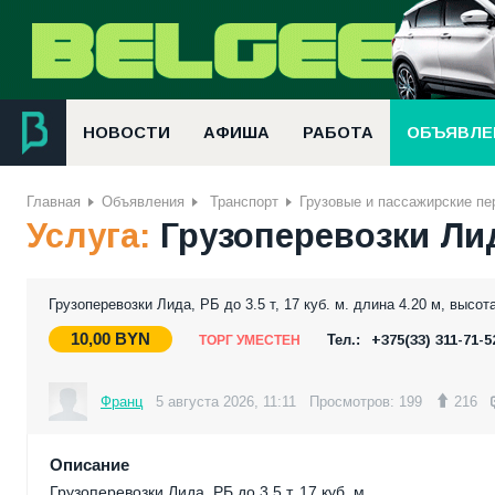
НОВОСТИ
АФИША
РАБОТА
ОБЪЯВЛЕ
Главная
Объявления
Транспорт
Грузовые и пассажирские пе
Услуга:
Грузоперевозки Лид
Грузоперевозки Лида, РБ до 3.5 т, 17 куб. м. длина 4.20 м, высота
10,00
BYN
Тел.:
+375(33) 311-71-5
ТОРГ УМЕСТЕН
Франц
5 августа 2026, 11:11
Просмотров: 199
216
Описание
Грузоперевозки Лида, РБ до 3.5 т, 17 куб. м.