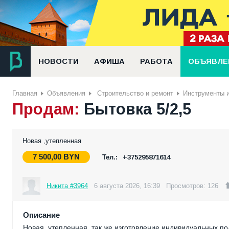
НОВОСТИ
АФИША
РАБОТА
ОБЪЯВЛЕ
Главная
Объявления
Строительство и ремонт
Инструменты 
Продам:
Бытовка 5/2,5
Новая ,утепленная
7 500,00
BYN
Тел.:
+375295871614
Никита #3964
6 августа 2026, 16:39
Просмотров: 126
Описание
Новая ,утепленная, так же изготовление индивидуальных п