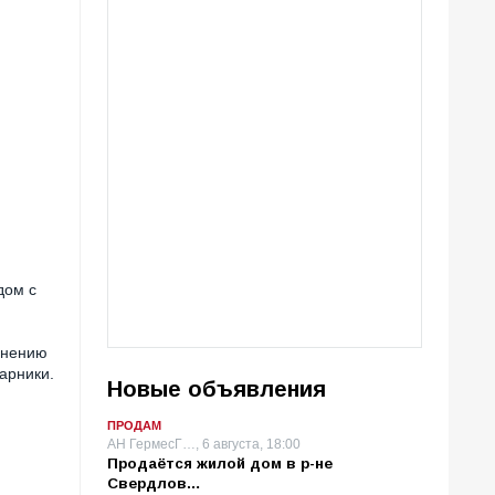
дом с
лнению
тарники.
Новые объявления
ПРОДАМ
АН ГермесГ…, 6 августа, 18:00
Продаётся жилой дом в р-не
Свердлов…