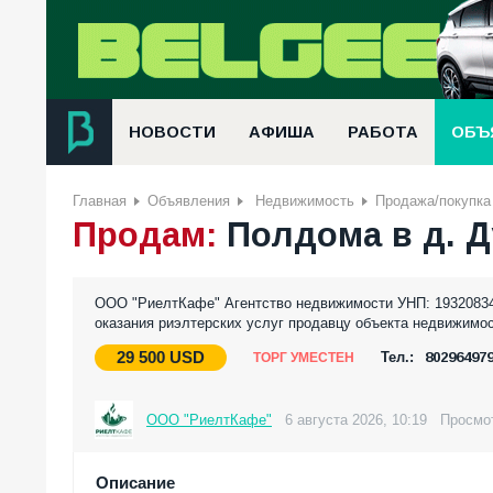
НОВОСТИ
АФИША
РАБОТА
ОБЪ
Главная
Объявления
Недвижимость
Продажа/покупка
Продам:
Полдома в д. Д
ООО "РиелтКафе" Агентство недвижимости УНП: 193208343
оказания риэлтерских услуг продавцу объекта недвижимост
29 500
USD
Тел.:
802964979
ТОРГ УМЕСТЕН
ООО "РиелтКафе"
6 августа 2026, 10:19
Просмот
Описание