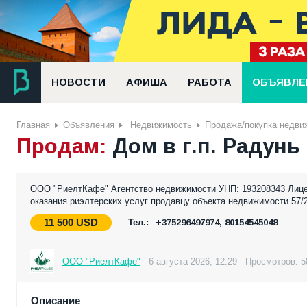
НОВОСТИ
АФИША
РАБОТА
ОБЪЯВЛЕ
Главная
Объявления
Недвижимость
Продажа/покупка недви
Продам:
Дом в г.п. Радунь 
ООО "РиелтКафе" Агентство недвижимости УНП: 193208343 Лиценз
оказания риэлтерских услуг продавцу объекта недвижимости 57/2
11 500
USD
Тел.:
+375296497974, 80154545048
ООО "РиелтКафе"
6 августа 2026, 12:29
Просмотров: 5
Описание