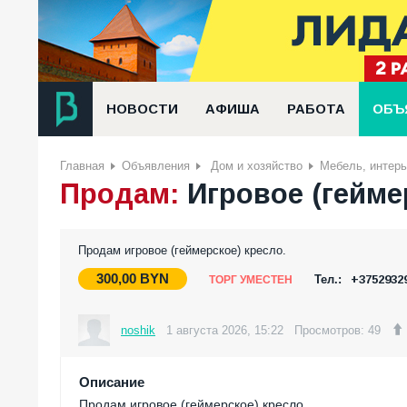
НОВОСТИ
АФИША
РАБОТА
ОБЪ
Главная
Объявления
Дом и хозяйство
Мебель, интер
Продам:
Игровое (гейме
Продам игровое (геймерское) кресло.
300,00
BYN
Тел.:
+3752932
ТОРГ УМЕСТЕН
noshik
1 августа 2026, 15:22
Просмотров: 49
Описание
Продам игровое (геймерское) кресло.