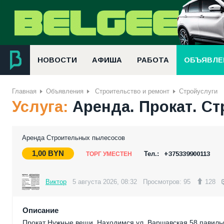
НОВОСТИ
АФИША
РАБОТА
ОБЪЯВЛЕ
Главная
Объявления
Строительство и ремонт
Стройуслуги
Услуга:
Аренда. Прокат. С
Аренда Строительных пылесосов
1,00
BYN
Тел.:
+375339900113
ТОРГ УМЕСТЕН
Виктор
5 августа 2026, 08:32
Просмотров: 95
128
Описание
Прокат Нужные вещи. Находимся ул. Варшавская 58 павиль