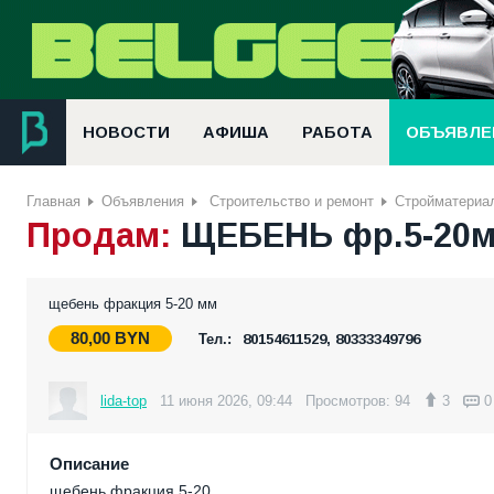
НОВОСТИ
АФИША
РАБОТА
ОБЪЯВЛЕ
Главная
Объявления
Строительство и ремонт
Стройматериа
Продам:
ЩЕБЕНЬ фр.5-20мм
щебень фракция 5-20 мм
80,00
BYN
Тел.:
80154611529, 80333349796
lida-top
11 июня 2026, 09:44
Просмотров: 94
3
0
Описание
щебень фракция 5-20.