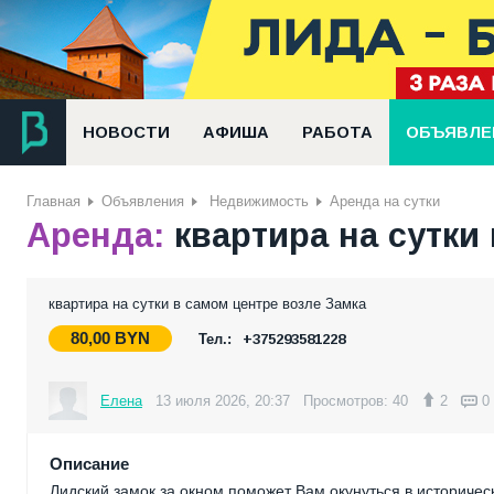
НОВОСТИ
АФИША
РАБОТА
ОБЪЯВЛЕ
Главная
Объявления
Недвижимость
Аренда на сутки
Аренда:
квартира на сутки
квартира на сутки в самом центре возле Замка
80,00
BYN
Тел.:
+375293581228
Елена
13 июля 2026, 20:37
Просмотров: 40
2
0
Описание
Лидский замок за окном поможет Вам окунуться в историчес