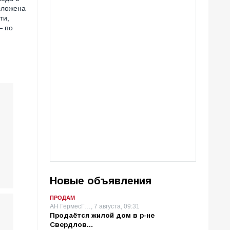
оложена
ти,
— по
Новые объявления
ПРОДАМ
АН ГермесГ…, 7 августа, 09:31
Продаётся жилой дом в р-не
Свердлов…