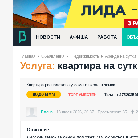
НОВОСТИ
АФИША
РАБОТА
ОБЪ
Главная
Объявления
Недвижимость
Аренда на сутки
Услуга:
квартира на сут
Квартира расположена у самого входа в замок.
80,00
BYN
Тел.:
+37529358
ТОРГ УМЕСТЕН
Елена
13 июля 2026, 20:37
Просмотров: 35
2
Описание
Лидский замок за окном поможет Вам окунуться в ист