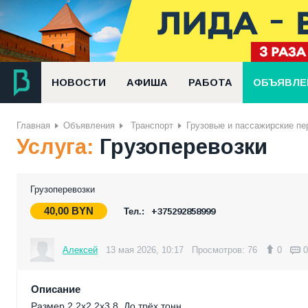
НОВОСТИ
АФИША
РАБОТА
ОБЪЯВЛЕ
Главная
Объявления
Транспорт
Грузовые и пассажирские пе
Услуга:
Грузоперевозки
Грузоперевозки
40,00
BYN
Тел.:
+375292858999
Алексей
13 мая 2026, 10:17
Просмотров: 76
0
0
Описание
Размер 2.2х2.2х3.8. До трёх тонн.