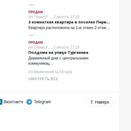
ПРОДАМ
АН ГермесГ…, 7 августа, 17:29
2-комнатная квартира в поселке Перв…
Квартира расположена на 1-м этаже 2-этаж…
ПРОДАМ
АН ГермесГ…, 7 августа, 17:25
Полдома на улице Тургенева
Деревянный дом с центральными
коммуникац…
10 объявлений за 24 часа
СМОТРЕТЬ ВСЕ
Вконтакте
Telegram
Наверх