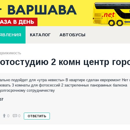
ЯВЛЕНИЯ
КАТАЛОГ
АВТОБУСЫ
едвижимость
отостудию 2 комн центр гор
ально подойдет для «утра невесты» В квартире сделан евроремонт Нет 
ьзовать 3 комнаты для фотосессий 2 застреленных панорамных балкона
долгосрочному сотрудничеству
07
0
0
ОТВЕТИТЬ