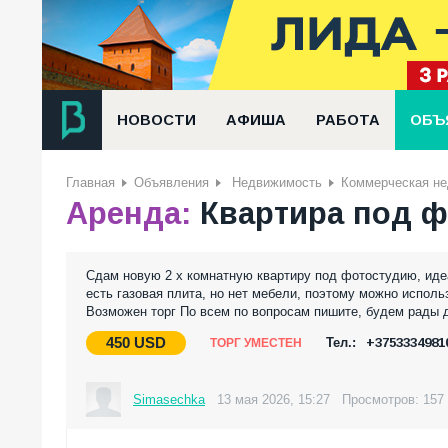
НОВОСТИ
АФИША
РАБОТА
ОБЪ
Главная
Объявления
Недвижимость
Коммерческая н
Аренда:
Квартира под ф
Сдам новую 2 х комнатную квартиру под фотостудию, иде
есть газовая плита, но нет мебели, поэтому можно испол
Возможен торг По всем по вопросам пишите, будем рады 
450
USD
Тел.:
+3753334981
ТОРГ УМЕСТЕН
Simasechka
13 мая 2026, 15:27
Просмотров: 157