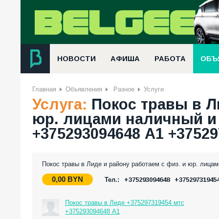
НОВОСТИ
АФИША
РАБОТА
ОБЪ
Главная
Объявления
Разное
Услуги
Услуга:
Покос травы в Л
юр. лицами наличный и
+375293094648 А1 +37529
Покос травы в Лиде и району работаем с физ. и юр. лица
0,00
BYN
Тел.:
+375293094648
+37529731945
Покос травы в Лиде +375297319454 мтс
+375293094648 А1