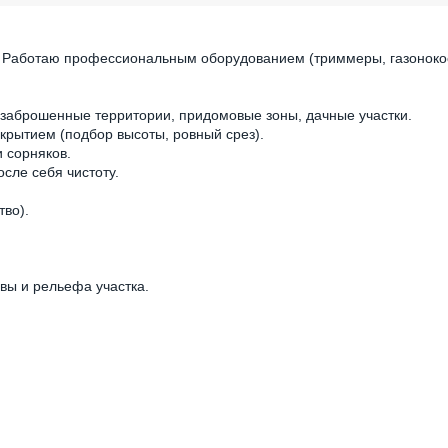
к! Работаю профессиональным оборудованием (триммеры, газоноко
, заброшенные территории, придомовые зоны, дачные участки.
окрытием (подбор высоты, ровный срез).
и сорняков.
осле себя чистоту.
тво).
авы и рельефа участка.