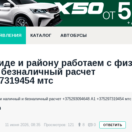
ЯВЛЕНИЯ
КАТАЛОГ
АВТОБУСЫ
иде и району работаем с физ
 безналичный расчет
7319454 мтс
ми наличный и безналичный расчет +375293094648 А1 +375297319454 мтс
4
11 июня 2026, 08:35
Просмотров: 121
8
0
ОТВЕТИТЬ