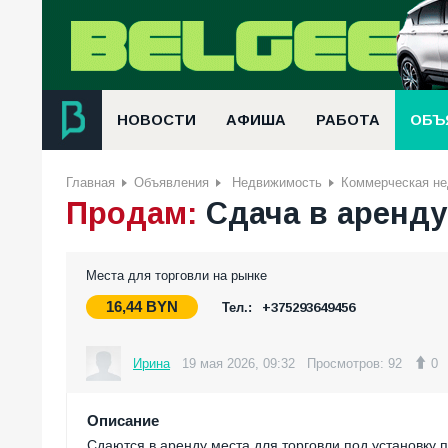
НОВОСТИ
АФИША
РАБОТА
ОБЪ
Главная
Объявления
Недвижимость
Коммерческая н
Продам:
Сдача в аренду
Места для торговли на рынке
16,44
BYN
Тел.:
+375293649456
Ирина
19 мая 2026, 09:32
Просмотров: 92
0
Описание
Сдаются в аренду места для торговли под установку п