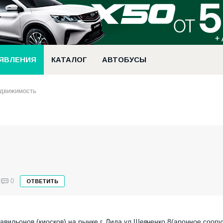
ЯВЛЕНИЯ
КАТАЛОГ
АВТОБУСЫ
едвижимость
0
ОТВЕТИТЬ
авильонов (киосков) на рынке г. Лида ул.Шевченко 8(арочное соор