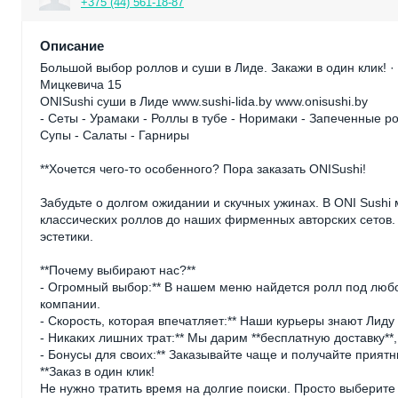
+375 (44) 561-18-87
Описание
Большой выбор роллов и суши в Лиде. Закажи в один клик! ·
Мицкевича 15
ONISushi суши в Лиде www.sushi-lida.by www.onisushi.by
- Сеты - Урамаки - Роллы в тубе - Норимаки - Запеченные р
Супы - Салаты - Гарниры
**Хочется чего-то особенного? Пора заказать ONISushi!
Забудьте о долгом ожидании и скучных ужинах. В ONI Sushi 
классических роллов до наших фирменных авторских сетов.
эстетики.
**Почему выбирают нас?**
- Огромный выбор:** В нашем меню найдется ролл под любо
компании.
- Скорость, которая впечатляет:** Наши курьеры знают Лиду
- Никаких лишних трат:** Мы дарим **бесплатную доставку**
- Бонусы для своих:** Заказывайте чаще и получайте прият
**Заказ в один клик!
Не нужно тратить время на долгие поиски. Просто выберит