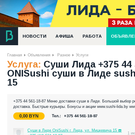
НОВОСТИ
АФИША
РАБОТА
ОБЪЯВЛЕ
Главная
Объявления
Разное
Услуги
Услуга:
Суши Лида +375 44 
ONISushi суши в Лиде sushi
15
+375 44 561-18-87 Меню доставки суши в Лиде. Большой выбор ро
доставка. Быстрые курьеры. Бонусы и акции www.sushi-lida.by ww
0,00
BYN
Тел.:
+375 44 561-18-87
Суши в Лиде OniSushi г. Лида, ул. Мицкевича 15 ☎️
1 и