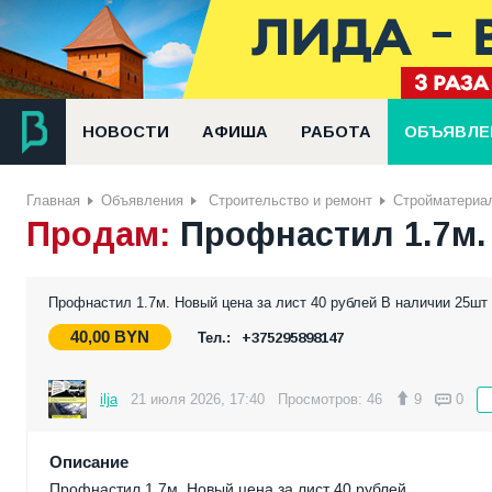
НОВОСТИ
АФИША
РАБОТА
ОБЪЯВЛЕ
Главная
Объявления
Строительство и ремонт
Стройматериа
Продам:
Профнастил 1.7м
Профнастил 1.7м. Новый цена за лист 40 рублей В наличии 25шт
40,00
BYN
Тел.:
+375295898147
ilja
21 июля 2026, 17:40
Просмотров: 46
9
0
Описание
Профнастил 1.7м. Новый цена за лист 40 рублей