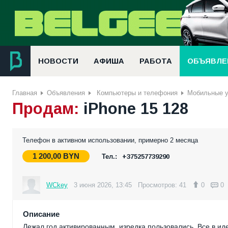
НОВОСТИ
АФИША
РАБОТА
ОБЪЯВЛЕ
Главная
Объявления
Компьютеры и телефония
Мобильные у
Продам:
iPhone 15 128
Телефон в активном использовании, примерно 2 месяца
1 200,00
BYN
Тел.:
+375257739290
WCkey
3 июня 2026, 13:45
Просмотров: 41
0
0
Описание
Лежал год активированным, изредка пользовались. Все в ид