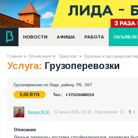
НОВОСТИ
АФИША
РАБОТА
ОБЪЯВЛЕ
Главная
Объявления
Транспорт
Грузовые и пассажирские пе
Услуга:
Грузоперевозки
Грузоперевозки по Лиде, району, РБ. 24/7
5,00
BYN
Тел.:
+375336480310
Кедык М.М.
12 июня 2026, 10:43
Просмотров: 23
0
Описание
Личные переезды,доставка стройматериалов, перевозка быт