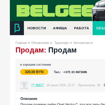
НОВОСТИ
АФИША
РАБОТА
ОБЪ
Главная
Объявления
Транспорт
Автозапчасти
Продам:
Продам
в хорошем состоянии
320,00
BYN
Тел.:
+375 33 6973695
*** #5877
20 июня 2026, 22:27
Просмотров: 38
Описание
Продам рулевую рейку Opel Vectra C, под все типы б