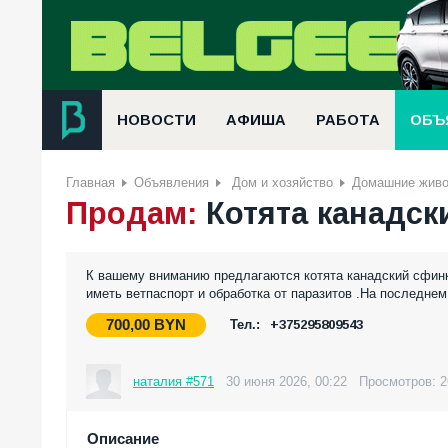
НОВОСТИ
АФИША
РАБОТА
ОБЪ
Главная
Объявления
Дом и хозяйство
Домашние живо
Продам:
Котята канадск
К вашему вниманию предлагаются котята канадский сфинк
иметь ветпаспорт и обработка от паразитов .На последне
700,00
BYN
Тел.:
+375295809543
наталия #571
30 июня 2026, 00:22
Просмотров: 2
Описание