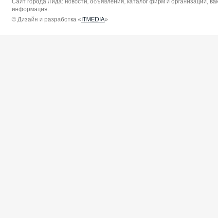
Сайт города Лида: новости, объявления, каталог фирм и организаций, в
информация.
© Дизайн и разработка «
ITMEDIA
»