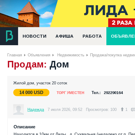
НОВОСТИ
АФИША
РАБОТА
ОБЪЯВЛЕ
Главная
Объявления
Недвижимость
Продажа/покупка недви
Продам:
Дом
Жилой дом, участок 20 соток
14 000
USD
Тел.:
292290164
ТОРГ УМЕСТЕН
Надежда
7 июля 2026, 09:52
Просмотров: 100
1
Описание
Находится в 10км от Лиды , д. Сухвальня (недалеко от п. П