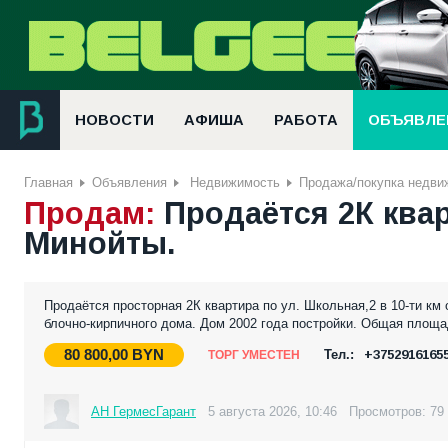
НОВОСТИ
АФИША
РАБОТА
ОБЪЯВЛЕ
Главная
Объявления
Недвижимость
Продажа/покупка недви
Продам:
Продаётся 2К квар
Минойты.
Продаётся просторная 2К квартира по ул. Школьная,2 в 10-ти км 
блочно-кирпичного дома. Дом 2002 года постройки. Общая площадь
80 800,00
BYN
Тел.:
+3752916165
ТОРГ УМЕСТЕН
АН ГермесГарант
5 августа 2026, 10:46
Просмотров: 79