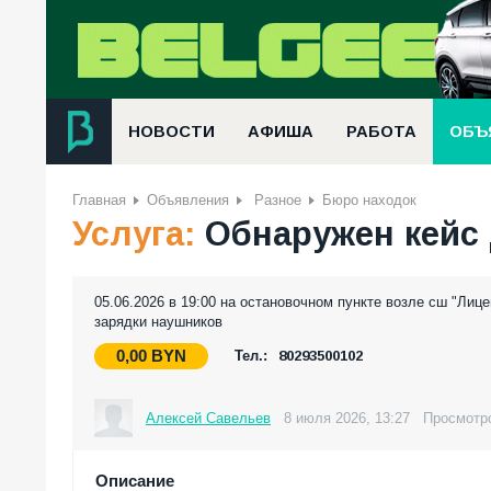
НОВОСТИ
АФИША
РАБОТА
ОБЪ
Главная
Объявления
Разное
Бюро находок
Услуга:
Обнаружен кейс
05.06.2026 в 19:00 на остановочном пункте возле сш "Лице
зарядки наушников
0,00
BYN
Тел.:
80293500102
Алексей Савельев
8 июля 2026, 13:27
Просмотро
Описание